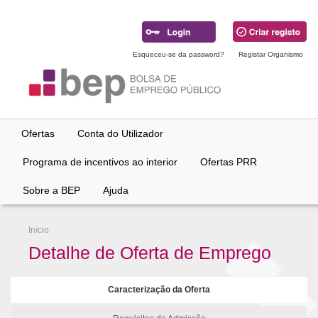
Ir
para
conteúdo
principal
Esqueceu-se da password?
Registar Organismo
Ofertas
Conta do Utilizador
Programa de incentivos ao interior
Ofertas PRR
Sobre a BEP
Ajuda
Início
Detalhe de Oferta de Emprego
Caracterização da Oferta