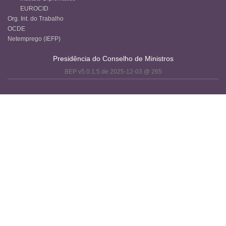
EUROCID
Org. Int. do Trabalho
OCDE
Netemprego (IEFP)
Presidência do Conselho de Ministros
BEP v5.0.1.5 de 2025-12-03 @ 265