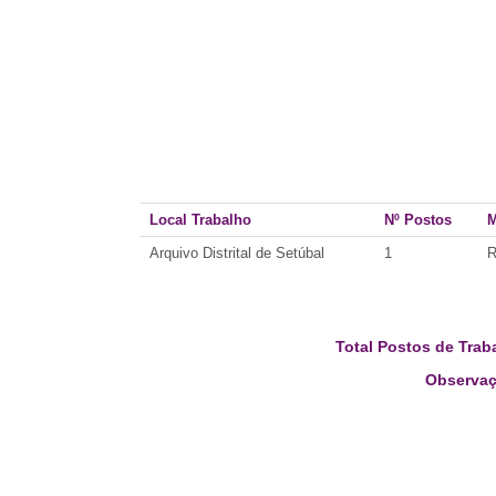
Local Trabalho
Nº Postos
M
Arquivo Distrital de Setúbal
1
R
Total Postos de Trab
Observaç