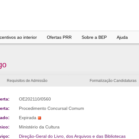
entivos ao interior
Ofertas PRR
Sobre a BEP
Ajuda
go
Requisitos de Admissão
Formalização Candidaturas
erta:
OE202110/0560
erta:
Procedimento Concursal Comum
tado:
Expirada
nico:
Ministério da Cultura
viço:
Direção-Geral do Livro, dos Arquivos e das Bibliotecas