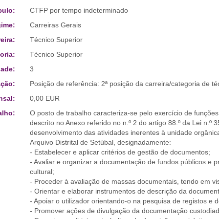
culo:
CTFP por tempo indeterminado
ime:
Carreiras Gerais
eira:
Técnico Superior
oria:
Técnico Superior
ade:
3
ção:
Posição de referência: 2ª posição da carreira/categoria de té
sal:
0,00 EUR
alho:
O posto de trabalho caracteriza-se pelo exercício de funções 
descrito no Anexo referido no n.º 2 do artigo 88.º da Lei n.º
desenvolvimento das atividades inerentes à unidade orgânic
Arquivo Distrital de Setúbal, designadamente:
- Estabelecer e aplicar critérios de gestão de documentos;
- Avaliar e organizar a documentação de fundos públicos e pr
cultural;
- Proceder à avaliação de massas documentais, tendo em vis
- Orientar e elaborar instrumentos de descrição da documen
- Apoiar o utilizador orientando-o na pesquisa de registos e
- Promover ações de divulgação da documentação custodiada