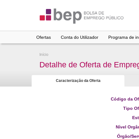
Ir
para
conteúdo
principal
Ofertas
Conta do Utilizador
Programa de inc
Início
Detalhe de Oferta de Empre
Caracterização da Oferta
Código da Of
Tipo Of
Es
Nível Orgâ
Órgão/Ser