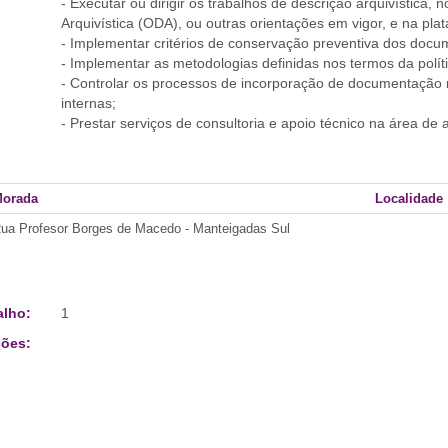
- Executar ou dirigir os trabalhos de descrição arquivística,
Arquivística (ODA), ou outras orientações em vigor, e na plat
- Implementar critérios de conservação preventiva dos docu
- Implementar as metodologias definidas nos termos da polí
- Controlar os processos de incorporação de documentação n
internas;
- Prestar serviços de consultoria e apoio técnico na área de 
orada
Localidade
ua Profesor Borges de Macedo - Manteigadas Sul
alho:
1
ões: