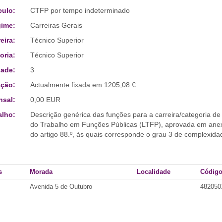
culo:
CTFP por tempo indeterminado
ime:
Carreiras Gerais
eira:
Técnico Superior
oria:
Técnico Superior
ade:
3
ção:
Actualmente fixada em 1205,08 €
sal:
0,00 EUR
alho:
Descrição genérica das funções para a carreira/categoria de
do Trabalho em Funções Públicas (LTFP), aprovada em anexo à
do artigo 88.º, às quais corresponde o grau 3 de complexid
s
Morada
Localidade
Código
Avenida 5 de Outubro
48205