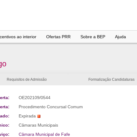
entivos ao interior
Ofertas PRR
Sobre a BEP
Ajuda
go
Requisitos de Admissão
Formalização Candidaturas
erta:
OE202109/0544
erta:
Procedimento Concursal Comum
tado:
Expirada
nico:
Câmaras Municipais
viço:
Câmara Municipal de Fafe