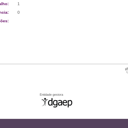
alho:
1
ncia:
0
ões:
Entidade gestora