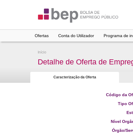
Ir
para
conteúdo
principal
Ofertas
Conta do Utilizador
Programa de inc
Início
Detalhe de Oferta de Empre
Caracterização da Oferta
Código da Of
Tipo Of
Es
Nível Orgâ
Órgão/Ser