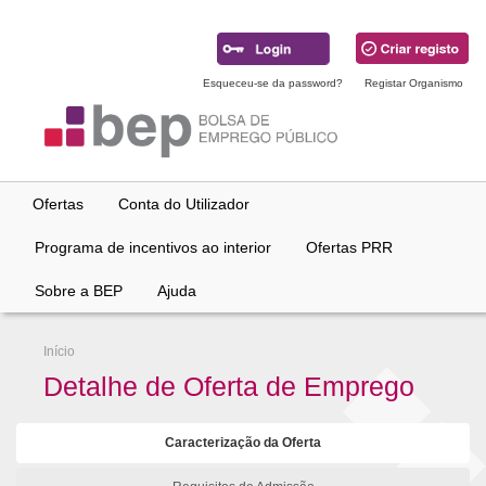
Ir
para
conteúdo
principal
Esqueceu-se da password?
Registar Organismo
Ofertas
Conta do Utilizador
Programa de incentivos ao interior
Ofertas PRR
Sobre a BEP
Ajuda
Início
Detalhe de Oferta de Emprego
Caracterização da Oferta