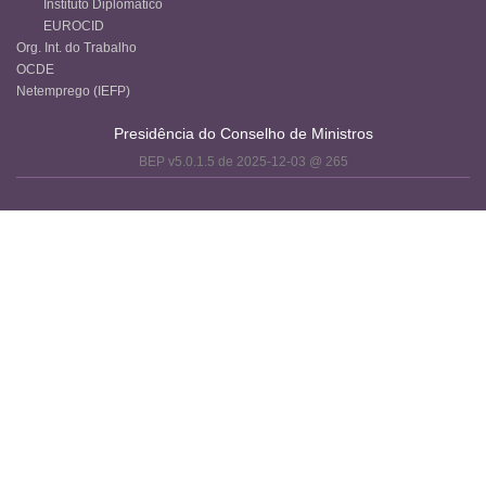
Instituto Diplomático
EUROCID
Org. Int. do Trabalho
OCDE
Netemprego (IEFP)
Presidência do Conselho de Ministros
BEP v5.0.1.5 de 2025-12-03 @ 265