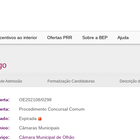
entivos ao interior
Ofertas PRR
Sobre a BEP
Ajuda
go
 de Admissão
Formalização Candidaturas
Descrição 
erta:
OE202108/0298
erta:
Procedimento Concursal Comum
tado:
Expirada
nico:
Câmaras Municipais
viço:
Câmara Municipal de Olhão