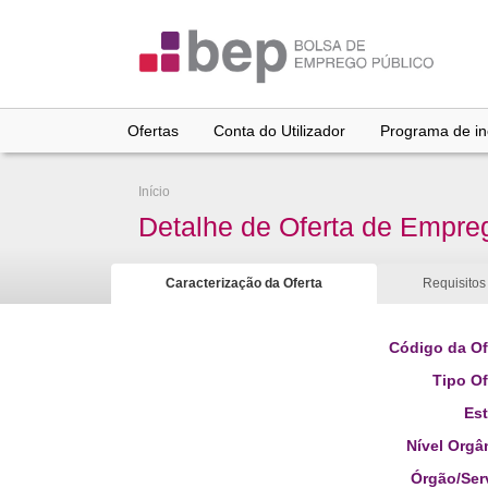
Ir
para
conteúdo
principal
Ofertas
Conta do Utilizador
Programa de inc
Início
Detalhe de Oferta de Empre
Caracterização da Oferta
Requisitos
Código da Of
Tipo Of
Es
Nível Orgâ
Órgão/Ser