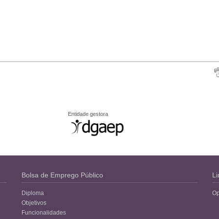
Entidade gestora
Bolsa de Emprego Público
Li
Diploma
Op
Objetivos
Funcionalidades