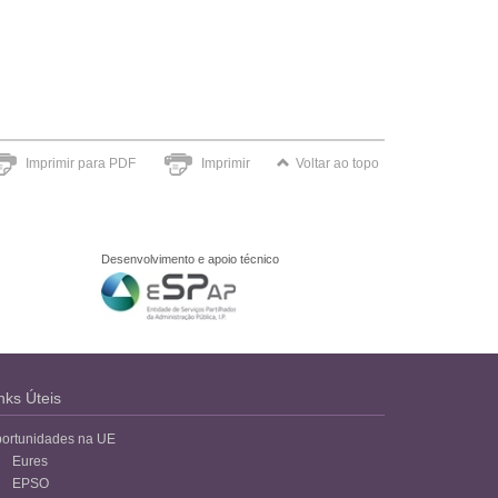
Imprimir para PDF
Imprimir
Voltar ao topo
Desenvolvimento e apoio técnico
nks Úteis
ortunidades na UE
Eures
EPSO