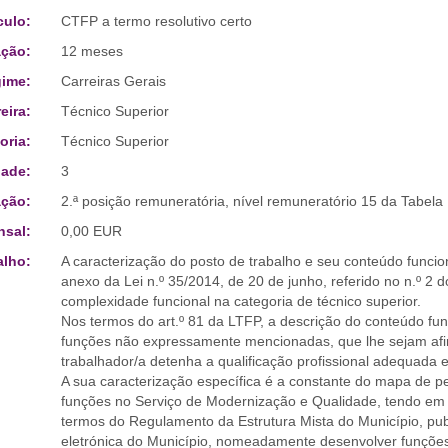
culo:
CTFP a termo resolutivo certo
ção:
12 meses
ime:
Carreiras Gerais
eira:
Técnico Superior
oria:
Técnico Superior
ade:
3
ção:
2.ª posição remuneratória, nível remuneratório 15 da Tabela
sal:
0,00 EUR
alho:
A caracterização do posto de trabalho e seu conteúdo funcio
anexo da Lei n.º 35/2014, de 20 de junho, referido no n.º 2 
complexidade funcional na categoria de técnico superior.
Nos termos do art.º 81 da LTFP, a descrição do conteúdo func
funções não expressamente mencionadas, que lhe sejam afin
trabalhador/a detenha a qualificação profissional adequada 
A sua caracterização específica é a constante do mapa de pe
funções no Serviço de Modernização e Qualidade, tendo em 
termos do Regulamento da Estrutura Mista do Município, pub
eletrónica do Município, nomeadamente desenvolver funções