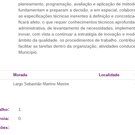
planeamento, programação, avaliação e aplicação de métodos
fundamentam e preparam a decisão, e em especial, colabora
as especificações técnicas inerentes à definição e concreti
ficará afeto, o que requer conhecimentos técnicos aprofun
administrativa, de levantamento de necessidades, implementa
inovar, com vista a continuar a estratégia de inovação e mo
âmbito da qualidade, os procedimentos de trabalho, contri
facilitar as tarefas dentro da organização, atividades condu
Município.
Morada
Localidade
Largo Sebastião Martins Mestre
alho:
1
ncia:
0
ões: