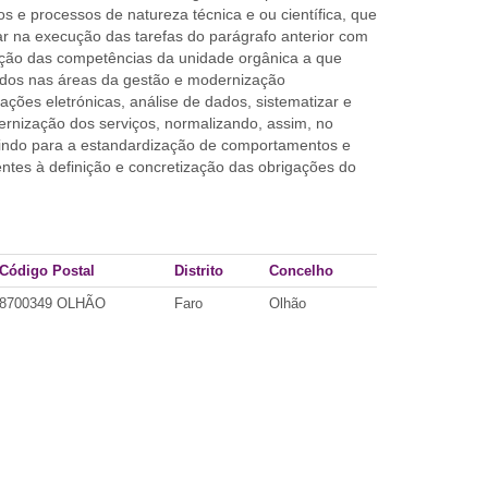
 e processos de natureza técnica e ou científica, que
r na execução das tarefas do parágrafo anterior com
zação das competências da unidade orgânica a que
dados nas áreas da gestão e modernização
ções eletrónicas, análise de dados, sistematizar e
dernização dos serviços, normalizando, assim, no
buindo para a estandardização de comportamentos e
centes à definição e concretização das obrigações do
Código Postal
Distrito
Concelho
8700349 OLHÃO
Faro
Olhão