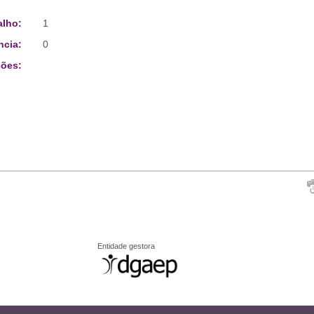
alho:
1
ncia:
0
ões:
Entidade gestora