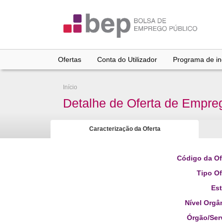
Ir
para
conteúdo
principal
Ofertas
Conta do Utilizador
Programa de inc
Início
Detalhe de Oferta de Empre
Caracterização da Oferta
Código da Of
Tipo Of
Es
Nível Orgâ
Órgão/Ser