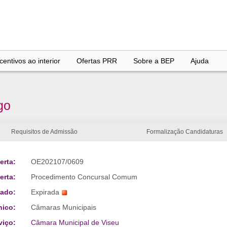
entivos ao interior
Ofertas PRR
Sobre a BEP
Ajuda
go
Requisitos de Admissão
Formalização Candidaturas
erta:
OE202107/0609
erta:
Procedimento Concursal Comum
tado:
Expirada
nico:
Câmaras Municipais
viço:
Câmara Municipal de Viseu