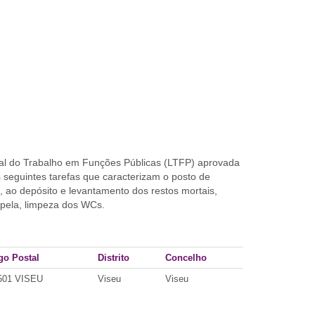
al do Trabalho em Funções Públicas (LTFP) aprovada
seguintes tarefas que caracterizam o posto de
, ao depósito e levantamento dos restos mortais,
capela, limpeza dos WCs.
go Postal
Distrito
Concelho
501 VISEU
Viseu
Viseu