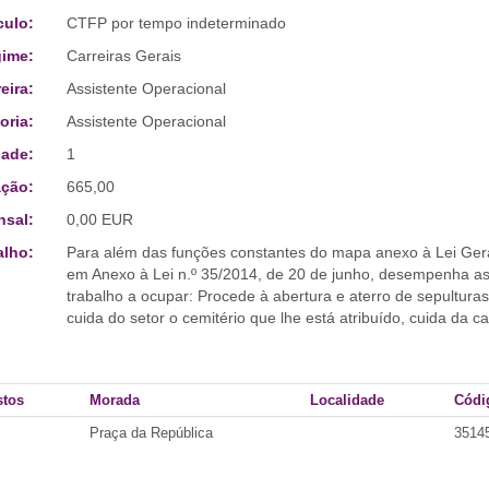
culo:
CTFP por tempo indeterminado
ime:
Carreiras Gerais
eira:
Assistente Operacional
oria:
Assistente Operacional
ade:
1
ção:
665,00
sal:
0,00 EUR
alho:
Para além das funções constantes do mapa anexo à Lei Ger
em Anexo à Lei n.º 35/2014, de 20 de junho, desempenha as 
trabalho a ocupar: Procede à abertura e aterro de sepulturas
cuida do setor o cemitério que lhe está atribuído, cuida da 
stos
Morada
Localidade
Códi
Praça da República
3514