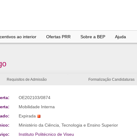
entivos ao interior
Ofertas PRR
Sobre a BEP
Ajuda
go
Requisitos de Admissão
Formalização Candidaturas
erta:
OE202103/0874
erta:
Mobilidade Interna
tado:
Expirada
nico:
Ministério da Ciência, Tecnologia e Ensino Superior
viço:
Instituto Politécnico de Viseu