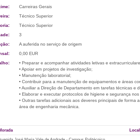
ime:
Carreiras Gerais
eira:
Técnico Superior
oria:
Técnico Superior
ade:
3
ção:
A auferida no serviço de origem
sal:
0,00 EUR
alho:
• Preparar e acompanhar atividades letivas e extracurriculare
• Apoiar em projetos de investigação;
• Manutenção laboratorial;
• Contribuir para a manutenção de equipamentos e áreas c
• Auxiliar a Direção de Departamento em tarefas técnicas e d
• Elaborar e executar protocolos de higiene e segurança nos 
• Outras tarefas adicionais aos deveres principais de forma
área de engenharia mecânica.
Morada
Local
Avenida José Maria Vale de Andrade - Campus Politécnico