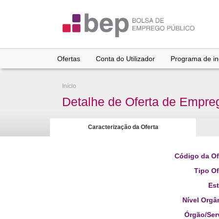
Ir
para
conteúdo
principal
Ofertas
Conta do Utilizador
Programa de inc
Início
Detalhe de Oferta de Empre
Caracterização da Oferta
Código da Of
Tipo Of
Es
Nível Orgâ
Órgão/Ser