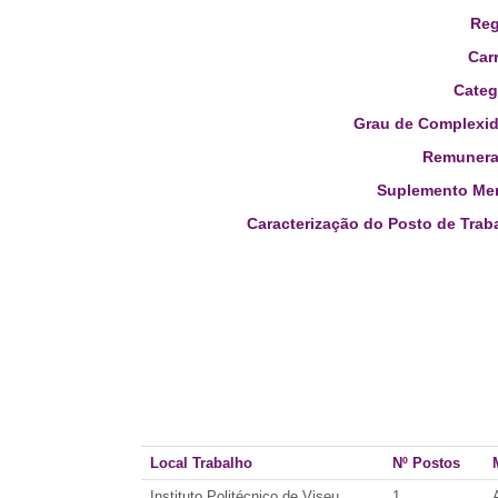
Reg
Carr
Categ
Grau de Complexid
Remunera
Suplemento Men
Caracterização do Posto de Trab
Local Trabalho
Nº Postos
Instituto Politécnico de Viseu
1