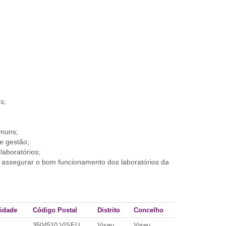
s;
omuns;
e gestão;
laboratórios;
 a assegurar o bom funcionamento dos laboratórios da
idade
Código Postal
Distrito
Concelho
3504510 VISEU
Viseu
Viseu