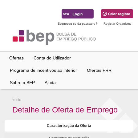
Ir
para
conteúdo
principal
Esqueceu-se da password?
Registar Organismo
Ofertas
Conta do Utilizador
Programa de incentivos ao interior
Ofertas PRR
Sobre a BEP
Ajuda
Início
Detalhe de Oferta de Emprego
Caracterização da Oferta