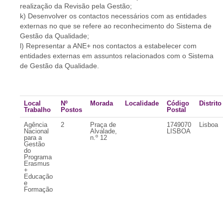
realização da Revisão pela Gestão;
k) Desenvolver os contactos necessários com as entidades
externas no que se refere ao reconhecimento do Sistema de
Gestão da Qualidade;
l) Representar a ANE+ nos contactos a estabelecer com
entidades externas em assuntos relacionados com o Sistema
de Gestão da Qualidade.
Local
Nº
Morada
Localidade
Código
Distrito
Trabalho
Postos
Postal
Agência
2
Praça de
1749070
Lisboa
Nacional
Alvalade,
LISBOA
para a
n.º 12
Gestão
do
Programa
Erasmus
+
Educação
e
Formação