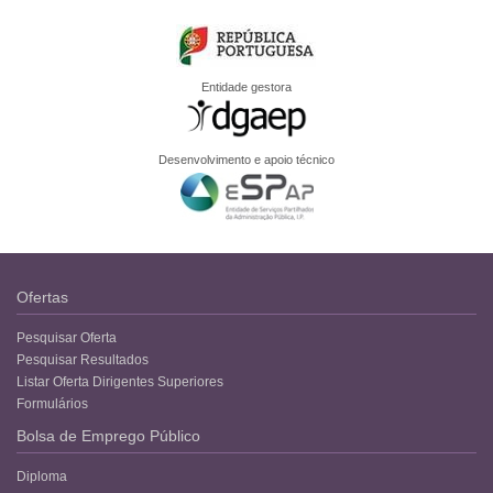
Entidade gestora
Desenvolvimento e apoio técnico
Ofertas
Pesquisar Oferta
Pesquisar Resultados
Listar Oferta Dirigentes Superiores
Formulários
Bolsa de Emprego Público
Diploma