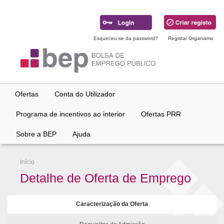
Ir
para
conteúdo
principal
Esqueceu-se da password?
Registar Organismo
Ofertas
Conta do Utilizador
Programa de incentivos ao interior
Ofertas PRR
Sobre a BEP
Ajuda
Início
Detalhe de Oferta de Emprego
Caracterização da Oferta