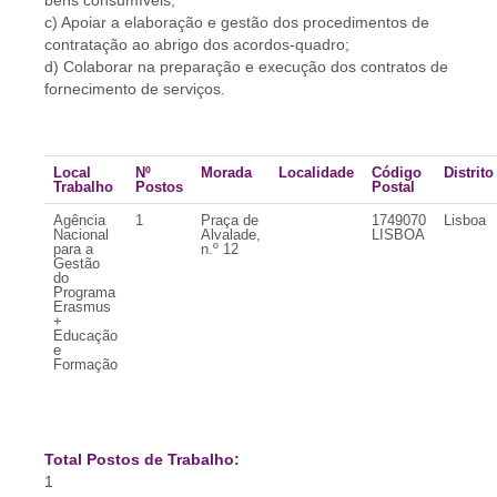
bens consumíveis;
c) Apoiar a elaboração e gestão dos procedimentos de
contratação ao abrigo dos acordos-quadro;
d) Colaborar na preparação e execução dos contratos de
fornecimento de serviços.
Local
Nº
Morada
Localidade
Código
Distrito
Trabalho
Postos
Postal
Agência
1
Praça de
1749070
Lisboa
Nacional
Alvalade,
LISBOA
para a
n.º 12
Gestão
do
Programa
Erasmus
+
Educação
e
Formação
Total Postos de Trabalho:
1