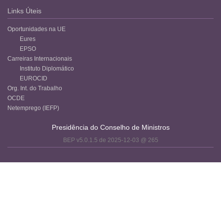
Links Úteis
Oportunidades na UE
Eures
EPSO
Carreiras Internacionais
Instituto Diplomático
EUROCID
Org. Int. do Trabalho
OCDE
Netemprego (IEFP)
Presidência do Conselho de Ministros
BEP v5.0.1.5 de 2025-12-03 @ 265