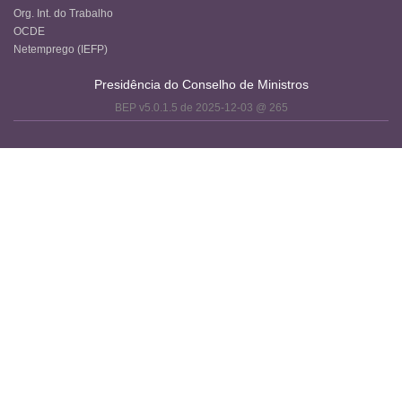
Org. Int. do Trabalho
OCDE
Netemprego (IEFP)
Presidência do Conselho de Ministros
BEP v5.0.1.5 de 2025-12-03 @ 265