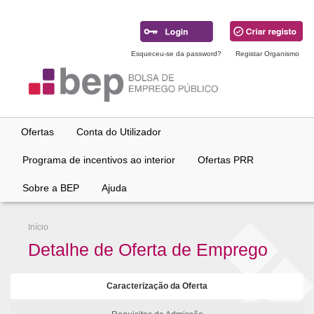
Ir
para
conteúdo
principal
Esqueceu-se da password?
Registar Organismo
Ofertas
Conta do Utilizador
Programa de incentivos ao interior
Ofertas PRR
Sobre a BEP
Ajuda
Início
Detalhe de Oferta de Emprego
Caracterização da Oferta