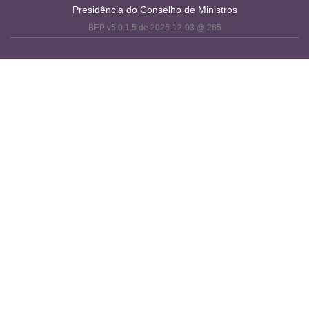
Presidência do Conselho de Ministros
BEP v5.0.1.5 de 2025-12-03 @ 265