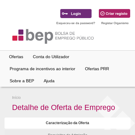
Ir
para
conteúdo
principal
Esqueceu-se da password?
Registar Organismo
Ofertas
Conta do Utilizador
Programa de incentivos ao interior
Ofertas PRR
Sobre a BEP
Ajuda
Início
Detalhe de Oferta de Emprego
Caracterização da Oferta