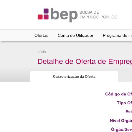
Ir
para
conteúdo
principal
Ofertas
Conta do Utilizador
Programa de inc
Início
Detalhe de Oferta de Empre
Caracterização da Oferta
Código da Of
Tipo Of
Es
Nível Orgâ
Órgão/Ser