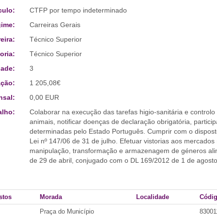
culo:
CTFP por tempo indeterminado
ime:
Carreiras Gerais
eira:
Técnico Superior
oria:
Técnico Superior
ade:
3
ção:
1 205,08€
sal:
0,00 EUR
alho:
Colaborar na execução das tarefas higio-sanitária e controlo
animais, notificar doenças de declaração obrigatória, parti
determinadas pelo Estado Português. Cumprir com o disposto
Lei nº 147/06 de 31 de julho. Efetuar vistorias aos mercados
manipulação, transformação e armazenagem de géneros alime
de 29 de abril, conjugado com o DL 169/2012 de 1 de agosto
stos
Morada
Localidade
Códig
Praça do Município
83001