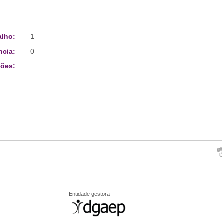
alho:
1
ncia:
0
ões:
Entidade gestora