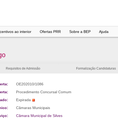
entivos ao interior
Ofertas PRR
Sobre a BEP
Ajuda
go
Requisitos de Admissão
Formalização Candidaturas
erta:
OE202010/1086
erta:
Procedimento Concursal Comum
tado:
Expirada
nico:
Câmaras Municipais
viço:
Câmara Municipal de Silves