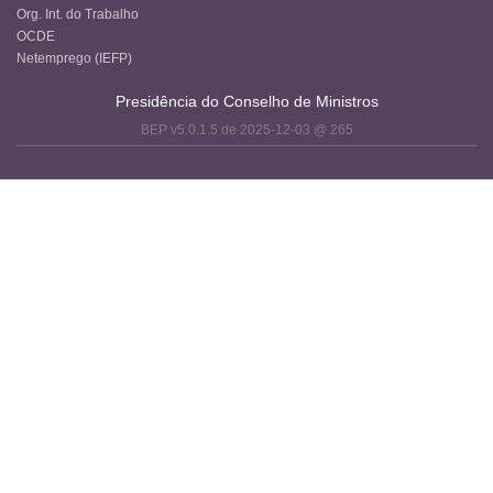
Org. Int. do Trabalho
OCDE
Netemprego (IEFP)
Presidência do Conselho de Ministros
BEP v5.0.1.5 de 2025-12-03 @ 265