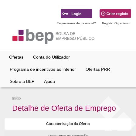
Ir
para
conteúdo
principal
Esqueceu-se da password?
Registar Organismo
Ofertas
Conta do Utilizador
Programa de incentivos ao interior
Ofertas PRR
Sobre a BEP
Ajuda
Início
Detalhe de Oferta de Emprego
Caracterização da Oferta