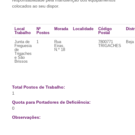
responsabilidade pela manutenção dos equipamentos
colocados ao seu dispor.
Local
Nº
Morada
Localidade
Código
Distr
Trabalho
Postos
Postal
Junta de
1
Rua
7800771
Beja
Freguesia
Eiras,
TRIGACHES
de
N.º 18
Trigaches
e São
Brissos
Total Postos de Trabalho:
1
Quota para Portadores de Deficiência:
0
Observações: