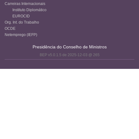
Carreiras Internacionais
Instituto Diplomático
EUROCID
Org. Int. do Trabalho
OCDE
Netemprego (IEFP)
Presidência do Conselho de Ministros
BEP v5.0.1.5 de 2025-12-03 @ 265