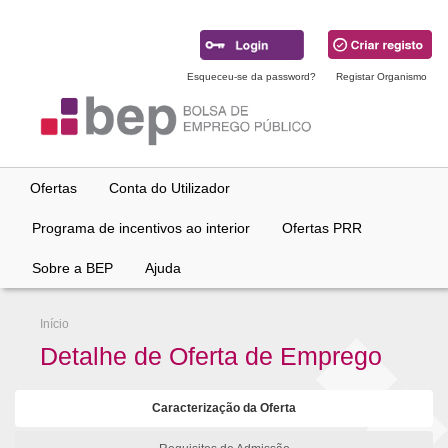
Ir
para
conteúdo
principal
Esqueceu-se da password?
Registar Organismo
Ofertas
Conta do Utilizador
Programa de incentivos ao interior
Ofertas PRR
Sobre a BEP
Ajuda
Início
Detalhe de Oferta de Emprego
Caracterização da Oferta