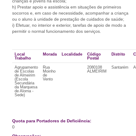
crianças e jovens na escola;
h) Prestar apoio e assistência em situações de primeiros
socorros e, em caso de necessidade, acompanhar a criança
ou o aluno à unidade de prestação de cuidados de saúde;
i) Efetuar, no interior e exterior, tarefas de apoio de modo a
permitir o normal funcionamento dos serviços.
Local
Morada
Localidade
Código
Distrito
C
Trabalho
Postal
Agrupamento
Rua
2080108
Santarém
A
de Escolas
Moinho
ALMEIRIM
de Almeirim
de
(Escola
Vento
Secundária
da Marquesa
de Alorna -
Sede)
Quota para Portadores de Deficiência:
0