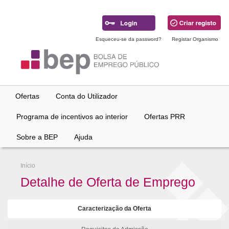
Ir
para
conteúdo
principal
Esqueceu-se da password?
Registar Organismo
Ofertas
Conta do Utilizador
Programa de incentivos ao interior
Ofertas PRR
Sobre a BEP
Ajuda
Início
Detalhe de Oferta de Emprego
Caracterização da Oferta