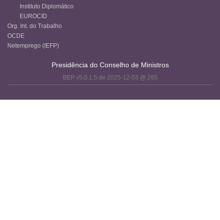
Instituto Diplomático
EUROCID
Org. Int. do Trabalho
OCDE
Netemprego (IEFP)
Presidência do Conselho de Ministros
BEP v5.0.1.5 de 2025-12-03 @ 265