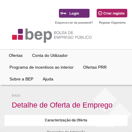
Ir
para
conteúdo
principal
Esqueceu-se da password?
Registar Organismo
Ofertas
Conta do Utilizador
Programa de incentivos ao interior
Ofertas PRR
Sobre a BEP
Ajuda
Início
Detalhe de Oferta de Emprego
Caracterização da Oferta