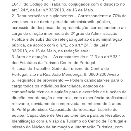
164.º, do Código do Trabalho, conjugados com o disposto no
art.º 24.º, da Lei n.º 33/2013, de 16 de Maio.
2. Remunerações e suplementos – Correspondente a 70% do
vencimento de diretor geral da administração pública,
acrescido de despesas de representação, correspondente ao
cargo de direção intermédia de 2º grau da Administração
Pública e de subsídio de refeição igual ao da administração
pública, de acordo com o n.º1, do art.º 24.º, da Lei n.º
33/2013, de 16 de Maio, na redação atual.
3. Área de atuação — As constantes do n.º2.3 do art.º 33.º
dos Estatutos da Turismo Centro de Portugal.
4. Local de Trabalho: Sede da Turismo do Centro de
Portugal, sito na Rua João Mendonça, 8, 3800-200 Aveiro
5. Requisitos de provimento — Podem candidatar-se para o
cargo todos os indivíduos licenciados, dotados de
competência técnica e aptidão para o exercício de funções de
direção, coordenação e controlo, com experiência profissional
relevante, devidamente comprovada, no mínimo de 4 anos.
6. Perfil pretendido: Capacidade de liderança, Espírito de
equipa, Capacidade de Gestão Orientada para os Resultado,
Identificação com a Visão da Turismo do Centro de Portugal e
missão do Núcleo de Animação e Informação Turística, com