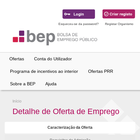
Ir
para
conteúdo
principal
Esqueceu-se da password?
Registar Organismo
Ofertas
Conta do Utilizador
Programa de incentivos ao interior
Ofertas PRR
Sobre a BEP
Ajuda
Início
Detalhe de Oferta de Emprego
Caracterização da Oferta