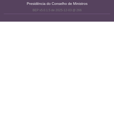
Presidência do Conselho de Ministros
BEP v5.0.1.5 de 2025-12-03 @ 266