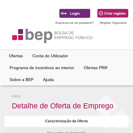
Ir
para
conteúdo
principal
Esqueceu-se da password?
Registar Organismo
Ofertas
Conta do Utilizador
Programa de incentivos ao interior
Ofertas PRR
Sobre a BEP
Ajuda
Início
Detalhe de Oferta de Emprego
Caracterização da Oferta