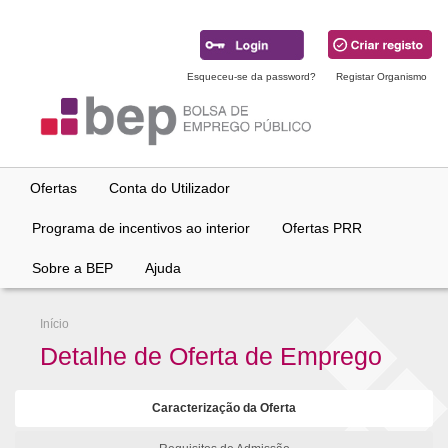
Ir
para
conteúdo
principal
Esqueceu-se da password?
Registar Organismo
Ofertas
Conta do Utilizador
Programa de incentivos ao interior
Ofertas PRR
Sobre a BEP
Ajuda
Início
Detalhe de Oferta de Emprego
Caracterização da Oferta