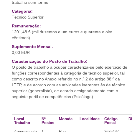
trabalho sem termo
Categoria:
Técnico Superior
Remuneração:
1201,48 € (mil duzentos e um euros e quarenta e oito
cêntimos)
Suplemento Mensal:
0,00 EUR
Caracterização do Posto de Trabalho:
O posto de trabalho a ocupar caracteriza-se pelo exercício de
funções correspondentes à categoria de técnico superior, tal
como descrito no Anexo referido no n.º 2 do artigo 88.º da
LTFP, e de acordo com as atividades inerentes às de técnico
superior (generalista), de acordo designadamente com o
seguinte perfil de competências (Psicólogo).
Local
Nº
Morada
Localidade
Código
Di
Trabalho
Postos
Postal
Agrupamento
1
Rua
2675487
L