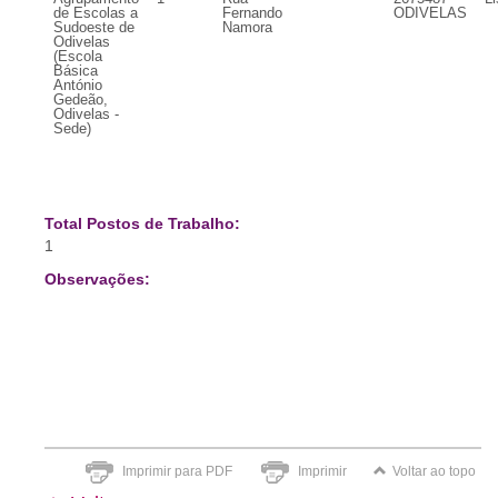
de Escolas a
Fernando
ODIVELAS
Sudoeste de
Namora
Odivelas
(Escola
Básica
António
Gedeão,
Odivelas -
Sede)
Total Postos de Trabalho:
1
Observações:
Imprimir para PDF
Imprimir
Voltar ao topo