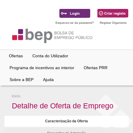
Ir
para
conteúdo
principal
Esqueceu-se da password?
Registar Organismo
Ofertas
Conta do Utilizador
Programa de incentivos ao interior
Ofertas PRR
Sobre a BEP
Ajuda
Início
Detalhe de Oferta de Emprego
Caracterização da Oferta