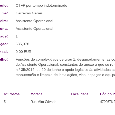
culo:
CTFP por tempo indeterminado
ime:
Carreiras Gerais
eira:
Assistente Operacional
oria:
Assistente Operacional
ade:
1
ção:
635,07€
sal:
0,00 EUR
alho:
Funções de complexidade de grau 1, designadamente: as cor
de Assistente Operacional, constantes do anexo a que se refe
n.º 35/2014, de 20 de junho e apoio logístico às atividades 
manutenção e limpeza de instalações, vias, espaços e equip
Nº Postos
Morada
Localidade
Código P
5
Rua Mira Cávado
4700676