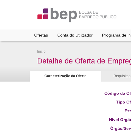
Ir
para
conteúdo
principal
Ofertas
Conta do Utilizador
Programa de inc
Início
Detalhe de Oferta de Empre
Caracterização da Oferta
Requisitos
Código da Of
Tipo Of
Es
Nível Orgâ
Órgão/Ser