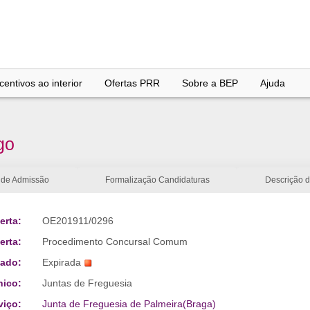
entivos ao interior
Ofertas PRR
Sobre a BEP
Ajuda
go
 de Admissão
Formalização Candidaturas
Descrição 
erta:
OE201911/0296
erta:
Procedimento Concursal Comum
tado:
Expirada
nico:
Juntas de Freguesia
viço:
Junta de Freguesia de Palmeira(Braga)