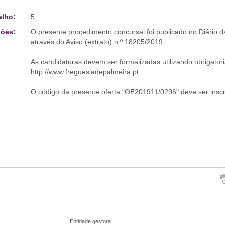
alho:
5
ões:
O presente procedimento concursal foi publicado no Diário da
através do Aviso (extrato) n.º 18205/2019.
As candidaturas devem ser formalizadas utilizando obrigator
http://www.freguesiadepalmeira.pt.
O código da presente oferta "OE201911/0296" deve ser inscri
Entidade gestora