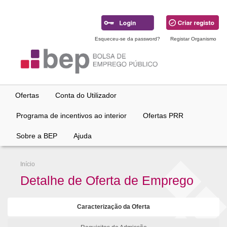
Ir
para
conteúdo
principal
Esqueceu-se da password?
Registar Organismo
Ofertas
Conta do Utilizador
Programa de incentivos ao interior
Ofertas PRR
Sobre a BEP
Ajuda
Início
Detalhe de Oferta de Emprego
Caracterização da Oferta