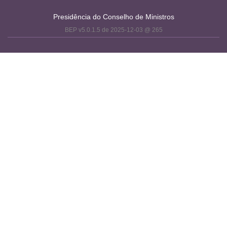
Presidência do Conselho de Ministros
BEP v5.0.1.5 de 2025-12-03 @ 265