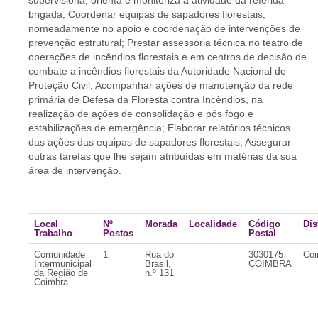
supervisiona, orienta e monitoriza a atividade da referida
brigada; Coordenar equipas de sapadores florestais,
nomeadamente no apoio e coordenação de intervenções de
prevenção estrutural; Prestar assessoria técnica no teatro de
operações de incêndios florestais e em centros de decisão de
combate a incêndios florestais da Autoridade Nacional de
Proteção Civil; Acompanhar ações de manutenção da rede
primária de Defesa da Floresta contra Incêndios, na
realização de ações de consolidação e pós fogo e
estabilizações de emergência; Elaborar relatórios técnicos
das ações das equipas de sapadores florestais; Assegurar
outras tarefas que lhe sejam atribuídas em matérias da sua
área de intervenção.
Local
Nº
Morada
Localidade
Código
Dis
Trabalho
Postos
Postal
Comunidade
1
Rua do
3030175
Coi
Intermunicipal
Brasil,
COIMBRA
da Região de
n.º 131
Coimbra