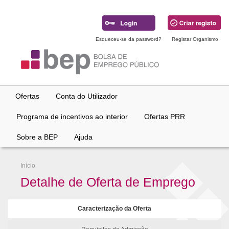
Ir
para
conteúdo
principal
Esqueceu-se da password?
Registar Organismo
Ofertas
Conta do Utilizador
Programa de incentivos ao interior
Ofertas PRR
Sobre a BEP
Ajuda
Início
Detalhe de Oferta de Emprego
Caracterização da Oferta