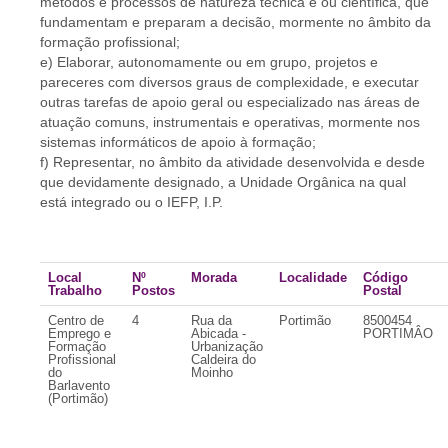
métodos e processos de natureza técnica e ou científica, que
fundamentam e preparam a decisão, mormente no âmbito da
formação profissional;
e) Elaborar, autonomamente ou em grupo, projetos e
pareceres com diversos graus de complexidade, e executar
outras tarefas de apoio geral ou especializado nas áreas de
atuação comuns, instrumentais e operativas, mormente nos
sistemas informáticos de apoio à formação;
f) Representar, no âmbito da atividade desenvolvida e desde
que devidamente designado, a Unidade Orgânica na qual
está integrado ou o IEFP, I.P.
Local
Nº
Morada
Localidade
Código
Trabalho
Postos
Postal
Centro de
4
Rua da
Portimão
8500454
Emprego e
Abicada -
PORTIMÂO
Formação
Urbanização
Profissional
Caldeira do
do
Moinho
Barlavento
(Portimão)