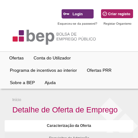
Ir
para
conteúdo
principal
Esqueceu-se da password?
Registar Organismo
Ofertas
Conta do Utilizador
Programa de incentivos ao interior
Ofertas PRR
Sobre a BEP
Ajuda
Início
Detalhe de Oferta de Emprego
Caracterização da Oferta