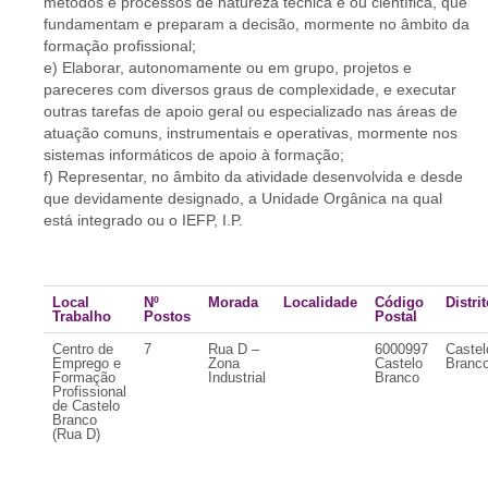
métodos e processos de natureza técnica e ou científica, que
fundamentam e preparam a decisão, mormente no âmbito da
formação profissional;
e) Elaborar, autonomamente ou em grupo, projetos e
pareceres com diversos graus de complexidade, e executar
outras tarefas de apoio geral ou especializado nas áreas de
atuação comuns, instrumentais e operativas, mormente nos
sistemas informáticos de apoio à formação;
f) Representar, no âmbito da atividade desenvolvida e desde
que devidamente designado, a Unidade Orgânica na qual
está integrado ou o IEFP, I.P.
Local
Nº
Morada
Localidade
Código
Distri
Trabalho
Postos
Postal
Centro de
7
Rua D –
6000997
Castel
Emprego e
Zona
Castelo
Branc
Formação
Industrial
Branco
Profissional
de Castelo
Branco
(Rua D)