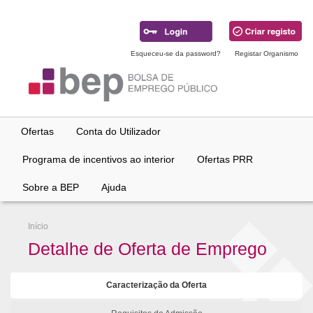
Ir
para
conteúdo
principal
Esqueceu-se da password?
Registar Organismo
Ofertas
Conta do Utilizador
Programa de incentivos ao interior
Ofertas PRR
Sobre a BEP
Ajuda
Início
Detalhe de Oferta de Emprego
Caracterização da Oferta