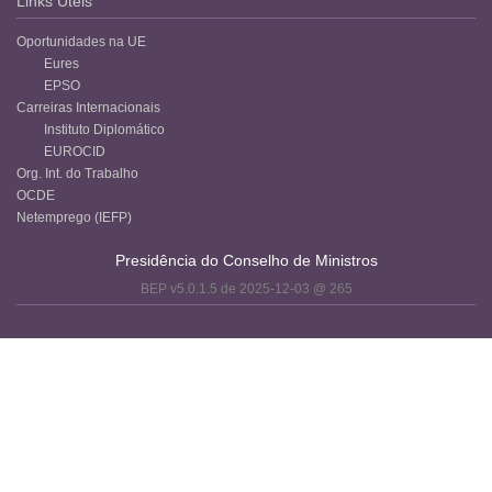
Links Úteis
Oportunidades na UE
Eures
EPSO
Carreiras Internacionais
Instituto Diplomático
EUROCID
Org. Int. do Trabalho
OCDE
Netemprego (IEFP)
Presidência do Conselho de Ministros
BEP v5.0.1.5 de 2025-12-03 @ 265