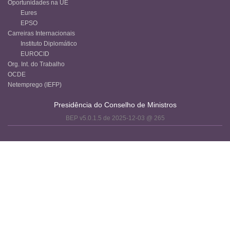
Oportunidades na UE
Eures
EPSO
Carreiras Internacionais
Instituto Diplomático
EUROCID
Org. Int. do Trabalho
OCDE
Netemprego (IEFP)
Presidência do Conselho de Ministros
BEP v5.0.1.5 de 2025-12-03 @ 265