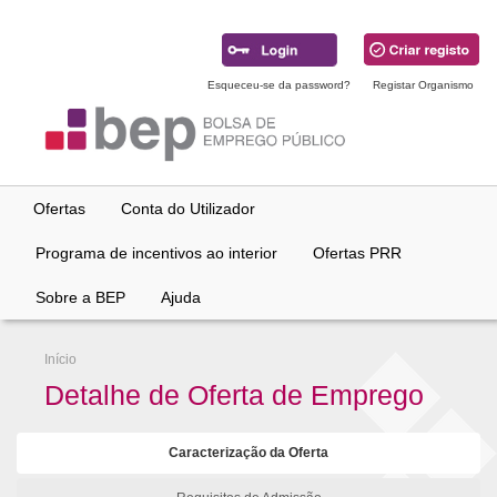
Ir
para
conteúdo
principal
Esqueceu-se da password?
Registar Organismo
Ofertas
Conta do Utilizador
Programa de incentivos ao interior
Ofertas PRR
Sobre a BEP
Ajuda
Início
Detalhe de Oferta de Emprego
Caracterização da Oferta