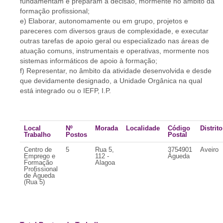
fundamentam e preparam a decisão, mormente no âmbito da
formação profissional;
e) Elaborar, autonomamente ou em grupo, projetos e
pareceres com diversos graus de complexidade, e executar
outras tarefas de apoio geral ou especializado nas áreas de
atuação comuns, instrumentais e operativas, mormente nos
sistemas informáticos de apoio à formação;
f) Representar, no âmbito da atividade desenvolvida e desde
que devidamente designado, a Unidade Orgânica na qual
está integrado ou o IEFP, I.P.
Local
Nº
Morada
Localidade
Código
Distrito
Trabalho
Postos
Postal
Centro de
5
Rua 5,
3754901
Aveiro
Emprego e
112 -
Águeda
Formação
Alagoa
Profissional
de Águeda
(Rua 5)