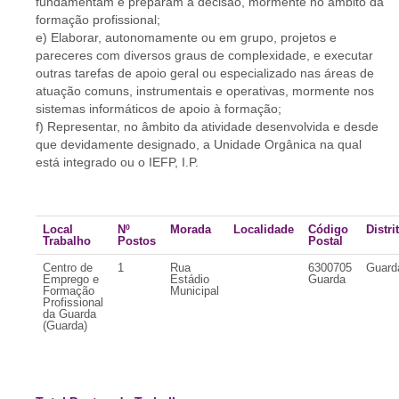
fundamentam e preparam a decisão, mormente no âmbito da
formação profissional;
e) Elaborar, autonomamente ou em grupo, projetos e
pareceres com diversos graus de complexidade, e executar
outras tarefas de apoio geral ou especializado nas áreas de
atuação comuns, instrumentais e operativas, mormente nos
sistemas informáticos de apoio à formação;
f) Representar, no âmbito da atividade desenvolvida e desde
que devidamente designado, a Unidade Orgânica na qual
está integrado ou o IEFP, I.P.
Local
Nº
Morada
Localidade
Código
Distri
Trabalho
Postos
Postal
Centro de
1
Rua
6300705
Guard
Emprego e
Estádio
Guarda
Formação
Municipal
Profissional
da Guarda
(Guarda)