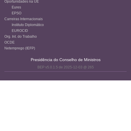
Oportunidades na UE
Eures
EPSO
Carreiras Internacionais
Instituto Diplomático
EUROCID
Org. Int. do Trabalho
OCDE
Netemprego (IEFP)
Presidência do Conselho de Ministros
BEP v5.0.1.5 de 2025-12-03 @ 265