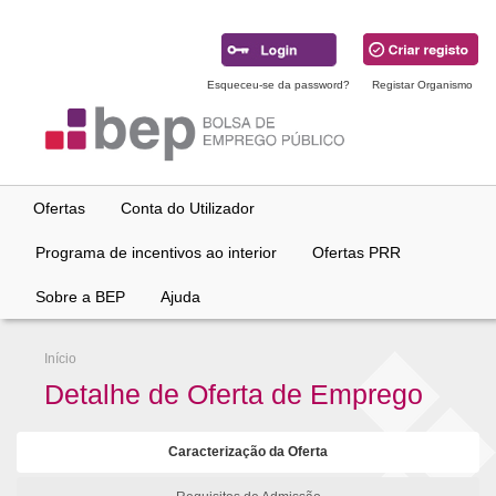
Ir
para
conteúdo
principal
Esqueceu-se da password?
Registar Organismo
Ofertas
Conta do Utilizador
Programa de incentivos ao interior
Ofertas PRR
Sobre a BEP
Ajuda
Início
Detalhe de Oferta de Emprego
Caracterização da Oferta