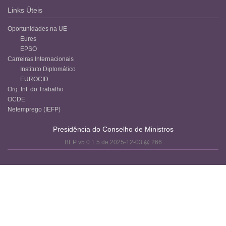
Links Úteis
Oportunidades na UE
Eures
EPSO
Carreiras Internacionais
Instituto Diplomático
EUROCID
Org. Int. do Trabalho
OCDE
Netemprego (IEFP)
Presidência do Conselho de Ministros
BEP v5.0.1.5 de 2025-12-03 @ 266