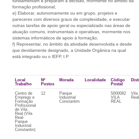
fundamentam e preparam a decisão, mormente no âmbito da
formação profissional;
e) Elaborar, autonomamente ou em grupo, projetos e
pareceres com diversos graus de complexidade, e executar
outras tarefas de apoio geral ou especializado nas áreas de
atuação comuns, instrumentais e operativas, mormente nos
sistemas informáticos de apoio à formação;
f) Representar, no âmbito da atividade desenvolvida e desde
que devidamente designado, a Unidade Orgânica na qual
está integrado ou o IEFP, I.P.
Local
Nº
Morada
Localidade
Código
Dist
Trabalho
Postos
Postal
Centro de
12
Parque
5000082
Vila
Emprego e
Industrial
VILA
Real
Formação
Constantim
REAL
Profissional
de Vila
Real (Vila
Real-
Parque
Industrial
Constantin)