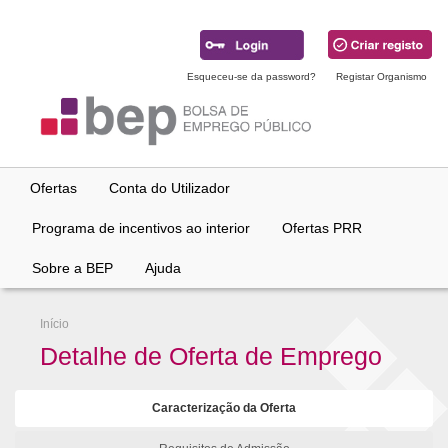
Ir
para
conteúdo
principal
Esqueceu-se da password?
Registar Organismo
Ofertas
Conta do Utilizador
Programa de incentivos ao interior
Ofertas PRR
Sobre a BEP
Ajuda
Início
Detalhe de Oferta de Emprego
Caracterização da Oferta