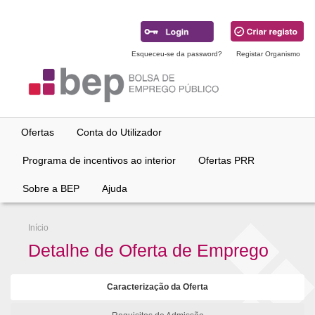
Ir
para
conteúdo
principal
Esqueceu-se da password?
Registar Organismo
Ofertas
Conta do Utilizador
Programa de incentivos ao interior
Ofertas PRR
Sobre a BEP
Ajuda
Início
Detalhe de Oferta de Emprego
Caracterização da Oferta