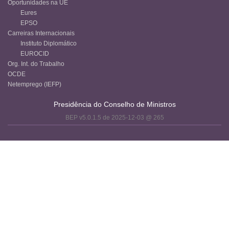
Oportunidades na UE
Eures
EPSO
Carreiras Internacionais
Instituto Diplomático
EUROCID
Org. Int. do Trabalho
OCDE
Netemprego (IEFP)
Presidência do Conselho de Ministros
BEP v5.0.1.5 de 2025-12-03 @ 265