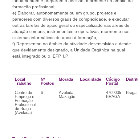
fundamentam e preparam a decisão, mormente no âmbito da
formação profissional;
e) Elaborar, autonomamente ou em grupo, projetos e
pareceres com diversos graus de complexidade, e executar
outras tarefas de apoio geral ou especializado nas áreas de
atuação comuns, instrumentais e operativas, mormente nos
sistemas informáticos de apoio à formação;
f) Representar, no âmbito da atividade desenvolvida e desde
que devidamente designado, a Unidade Orgânica na qual
está integrado ou o IEFP, I.P.
Local
Nº
Morada
Localidade
Código
Distri
Trabalho
Postos
Postal
Centro de
6
Aveleda-
4709005
Braga
Emprego e
Mazagão
BRAGA
Formação
Profissional
de Braga
(Avelada)