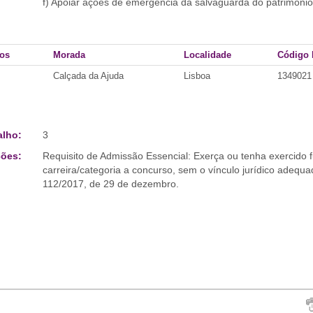
f) Apoiar ações de emergência da salvaguarda do patrimón
tos
Morada
Localidade
Código 
Calçada da Ajuda
Lisboa
1349021
alho:
3
ões:
Requisito de Admissão Essencial: Exerça ou tenha exercido
carreira/categoria a concurso, sem o vínculo jurídico adequa
112/2017, de 29 de dezembro.