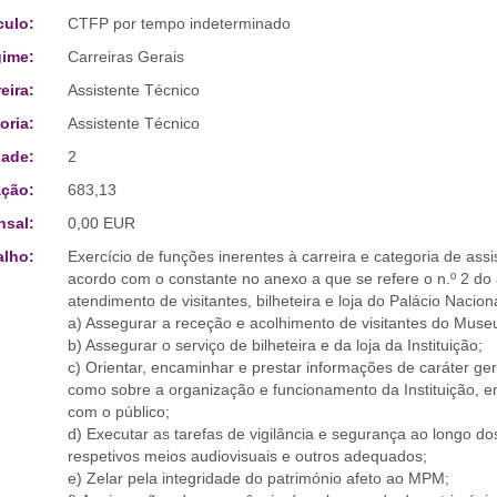
culo:
CTFP por tempo indeterminado
ime:
Carreiras Gerais
eira:
Assistente Técnico
oria:
Assistente Técnico
ade:
2
ção:
683,13
sal:
0,00 EUR
alho:
Exercício de funções inerentes à carreira e categoria de ass
acordo com o constante no anexo a que se refere o n.º 2 do a
atendimento de visitantes, bilheteira e loja do Palácio Naci
a) Assegurar a receção e acolhimento de visitantes do Mus
b) Assegurar o serviço de bilheteira e da loja da Instituição;
c) Orientar, encaminhar e prestar informações de caráter ge
como sobre a organização e funcionamento da Instituição, 
com o público;
d) Executar as tarefas de vigilância e segurança ao longo dos
respetivos meios audiovisuais e outros adequados;
e) Zelar pela integridade do património afeto ao MPM;