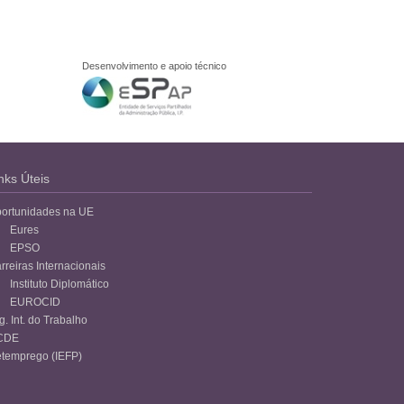
Desenvolvimento e apoio técnico
nks Úteis
ortunidades na UE
Eures
EPSO
rreiras Internacionais
Instituto Diplomático
EUROCID
g. Int. do Trabalho
CDE
temprego (IEFP)