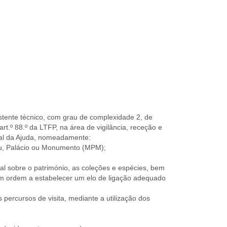
istente técnico, com grau de complexidade 2, de
rt.º 88.º da LTFP, na área de vigilância, receção e
onal da Ajuda, nomeadamente:
eu, Palácio ou Monumento (MPM);
ral sobre o património, as coleções e espécies, bem
em ordem a estabelecer um elo de ligação adequado
 percursos de visita, mediante a utilização dos