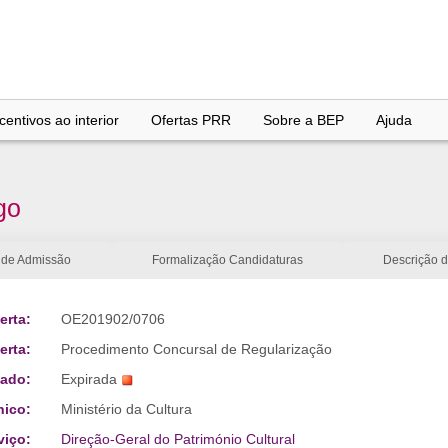
entivos ao interior
Ofertas PRR
Sobre a BEP
Ajuda
go
 de Admissão
Formalização Candidaturas
Descrição 
erta:
OE201902/0706
erta:
Procedimento Concursal de Regularização
tado:
Expirada
nico:
Ministério da Cultura
viço:
Direção-Geral do Património Cultural