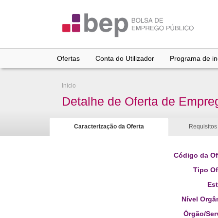
Ir
para
conteúdo
principal
Ofertas
Conta do Utilizador
Programa de inc
Início
Detalhe de Oferta de Empre
Caracterização da Oferta
Requisitos
Código da Of
Tipo Of
Es
Nível Orgâ
Órgão/Ser