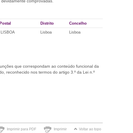
io devidamente comprovadas.
Postal
Distrito
Concelho
 LISBOA
Lisboa
Lisboa
 funções que correspondam ao conteúdo funcional da
do, reconhecido nos termos do artigo 3.º da Lei n.º
Imprimir para PDF
Imprimir
Voltar ao topo