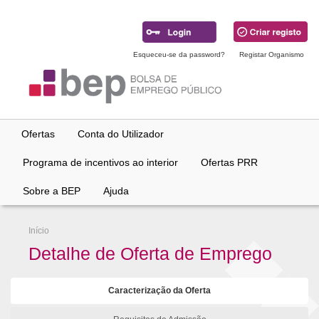
Ir
para
conteúdo
principal
Esqueceu-se da password?
Registar Organismo
Ofertas
Conta do Utilizador
Programa de incentivos ao interior
Ofertas PRR
Sobre a BEP
Ajuda
Início
Detalhe de Oferta de Emprego
Caracterização da Oferta