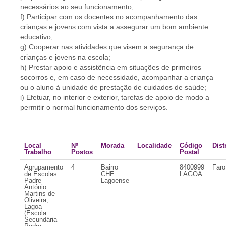
necessários ao seu funcionamento;
f) Participar com os docentes no acompanhamento das
crianças e jovens com vista a assegurar um bom ambiente
educativo;
g) Cooperar nas atividades que visem a segurança de
crianças e jovens na escola;
h) Prestar apoio e assistência em situações de primeiros
socorros e, em caso de necessidade, acompanhar a criança
ou o aluno à unidade de prestação de cuidados de saúde;
i) Efetuar, no interior e exterior, tarefas de apoio de modo a
permitir o normal funcionamento dos serviços.
Local
Nº
Morada
Localidade
Código
Dist
Trabalho
Postos
Postal
Agrupamento
4
Bairro
8400999
Faro
de Escolas
CHE
LAGOA
Padre
Lagoense
António
Martins de
Oliveira,
Lagoa
(Escola
Secundária