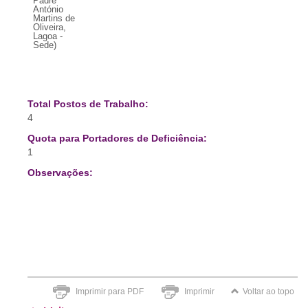
Padre
António
Martins de
Oliveira,
Lagoa -
Sede)
Total Postos de Trabalho:
4
Quota para Portadores de Deficiência:
1
Observações:
Imprimir para PDF
Imprimir
Voltar ao topo