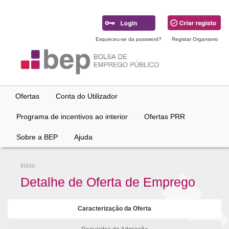
Ir
para
conteúdo
principal
Esqueceu-se da password?
Registar Organismo
Ofertas
Conta do Utilizador
Programa de incentivos ao interior
Ofertas PRR
Sobre a BEP
Ajuda
Início
Detalhe de Oferta de Emprego
Caracterização da Oferta