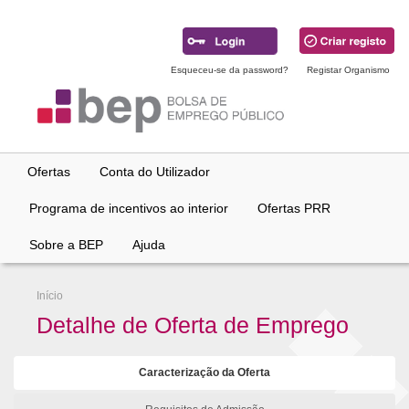
Ir
para
conteúdo
principal
Esqueceu-se da password?
Registar Organismo
Ofertas
Conta do Utilizador
Programa de incentivos ao interior
Ofertas PRR
Sobre a BEP
Ajuda
Início
Detalhe de Oferta de Emprego
Caracterização da Oferta