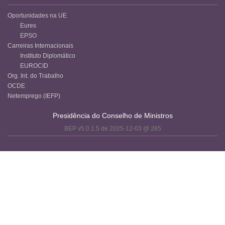
Oportunidades na UE
Eures
EPSO
Carreiras Internacionais
Instituto Diplomático
EUROCID
Org. Int. do Trabalho
OCDE
Netemprego (IEFP)
Presidência do Conselho de Ministros
BEP v5.0.1.5 de 2025-12-03 @ 265