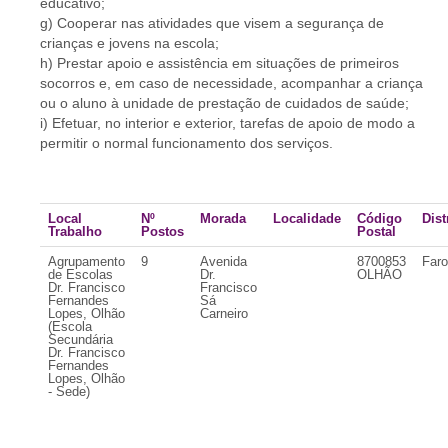
educativo;
g) Cooperar nas atividades que visem a segurança de
crianças e jovens na escola;
h) Prestar apoio e assistência em situações de primeiros
socorros e, em caso de necessidade, acompanhar a criança
ou o aluno à unidade de prestação de cuidados de saúde;
i) Efetuar, no interior e exterior, tarefas de apoio de modo a
permitir o normal funcionamento dos serviços.
Local
Nº
Morada
Localidade
Código
Dist
Trabalho
Postos
Postal
Agrupamento
9
Avenida
8700853
Faro
de Escolas
Dr.
OLHÃO
Dr. Francisco
Francisco
Fernandes
Sá
Lopes, Olhão
Carneiro
(Escola
Secundária
Dr. Francisco
Fernandes
Lopes, Olhão
- Sede)