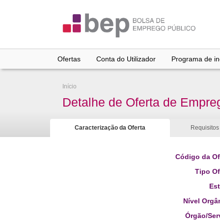
Ir
para
conteúdo
principal
Ofertas
Conta do Utilizador
Programa de inc
Início
Detalhe de Oferta de Empre
Caracterização da Oferta
Requisitos
Código da Of
Tipo Of
Es
Nível Orgâ
Órgão/Ser