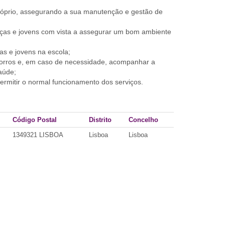
róprio, assegurando a sua manutenção e gestão de
nças e jovens com vista a assegurar um bom ambiente
as e jovens na escola;
ocorros e, em caso de necessidade, acompanhar a
aúde;
 permitir o normal funcionamento dos serviços.
Código Postal
Distrito
Concelho
1349321 LISBOA
Lisboa
Lisboa