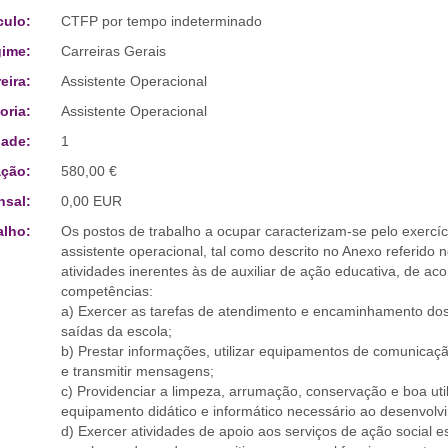
culo:
CTFP por tempo indeterminado
ime:
Carreiras Gerais
eira:
Assistente Operacional
oria:
Assistente Operacional
ade:
1
ção:
580,00 €
sal:
0,00 EUR
alho:
Os postos de trabalho a ocupar caracterizam-se pelo exercí
assistente operacional, tal como descrito no Anexo referido 
atividades inerentes às de auxiliar de ação educativa, de a
competências:
a) Exercer as tarefas de atendimento e encaminhamento dos u
saídas da escola;
b) Prestar informações, utilizar equipamentos de comunicação
e transmitir mensagens;
c) Providenciar a limpeza, arrumação, conservação e boa uti
equipamento didático e informático necessário ao desenvolv
d) Exercer atividades de apoio aos serviços de ação social esco