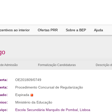
entivos ao interior
Ofertas PRR
Sobre a BEP
Ajuda
go
 de Admissão
Formalização Candidaturas
Descrição 
erta:
OE201809/0749
erta:
Procedimento Concursal de Regularização
tado:
Expirada
nico:
Ministério da Educação
viço:
Escola Secundária Marquês de Pombal, Lisboa