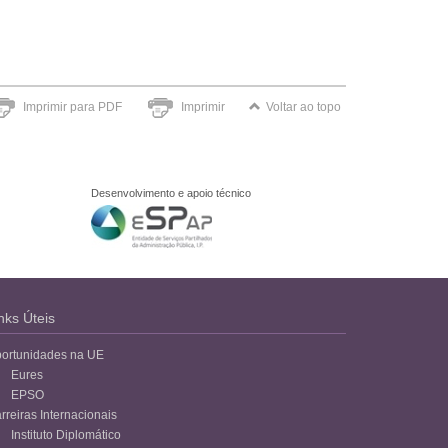
Imprimir para PDF
Imprimir
Voltar ao topo
Desenvolvimento e apoio técnico
nks Úteis
ortunidades na UE
Eures
EPSO
rreiras Internacionais
Instituto Diplomático