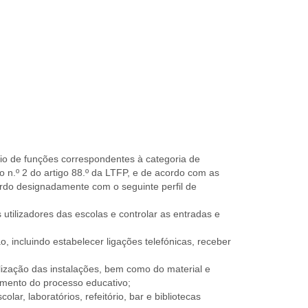
cio de funções correspondentes à categoria de
no n.º 2 do artigo 88.º da LTFP, e de acordo com as
cordo designadamente com o seguinte perfil de
tilizadores das escolas e controlar as entradas e
, incluindo estabelecer ligações telefónicas, receber
lização das instalações, bem como do material e
imento do processo educativo;
lar, laboratórios, refeitório, bar e bibliotecas