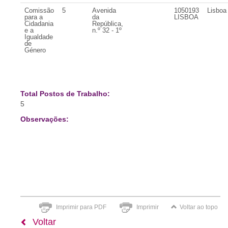
Comissão
5
Avenida
1050193
Lisboa
para a
da
LISBOA
Cidadania
República,
e a
n.º 32 - 1º
Igualdade
de
Género
Total Postos de Trabalho:
5
Observações:
Imprimir para PDF
Imprimir
Voltar ao topo
Voltar