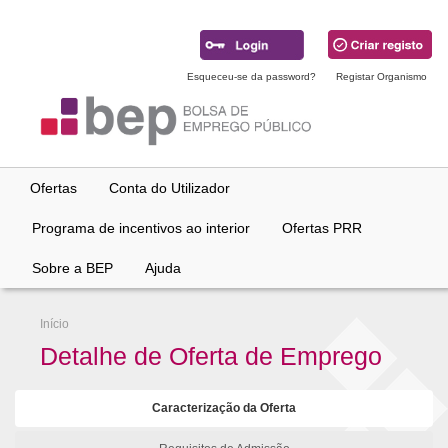
Ir
para
conteúdo
principal
Esqueceu-se da password?
Registar Organismo
Ofertas
Conta do Utilizador
Programa de incentivos ao interior
Ofertas PRR
Sobre a BEP
Ajuda
Início
Detalhe de Oferta de Emprego
Caracterização da Oferta