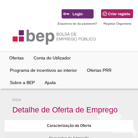
Ir
para
conteúdo
principal
Esqueceu-se da password?
Registar Organismo
Ofertas
Conta do Utilizador
Programa de incentivos ao interior
Ofertas PRR
Sobre a BEP
Ajuda
Início
Detalhe de Oferta de Emprego
Caracterização da Oferta