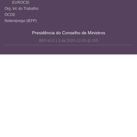
EUROCID
Org. Int. do Trabalho
OCDE
Netemprego (IEFP)
Presidência do Conselho de Ministros
BEP v5.0.1.5 de 2025-12-03 @ 265