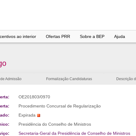
entivos ao interior
Ofertas PRR
Sobre a BEP
Ajuda
go
 de Admissão
Formalização Candidaturas
Descrição 
erta:
OE201803/0970
erta:
Procedimento Concursal de Regularização
tado:
Expirada
nico:
Presidência do Conselho de Ministros
viço:
Secretaria-Geral da Presidência de Conselho de Ministros