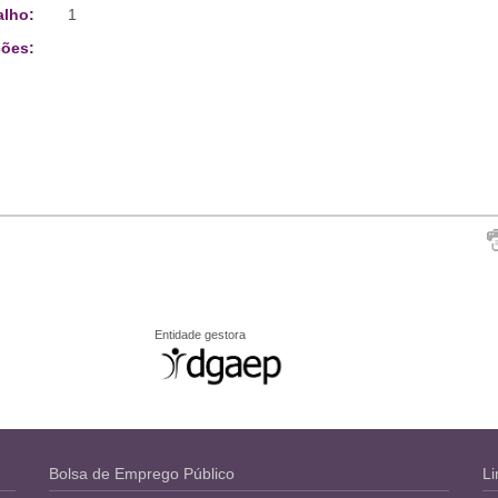
alho:
1
ões:
Entidade gestora
Bolsa de Emprego Público
Li