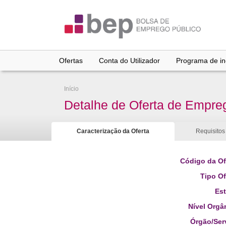
Ir
para
conteúdo
principal
Ofertas
Conta do Utilizador
Programa de inc
Início
Detalhe de Oferta de Empre
Caracterização da Oferta
Requisitos
Código da Of
Tipo Of
Es
Nível Orgâ
Órgão/Ser