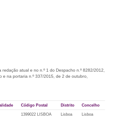
ua redação atual e no n.º 1 do Despacho n.º 8282/2012,
o e na portaria n.º 337/2015, de 2 de outubro,
alidade
Código Postal
Distrito
Concelho
1399022 LISBOA
Lisboa
Lisboa