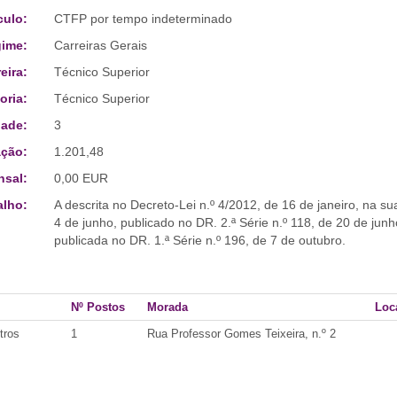
culo:
CTFP por tempo indeterminado
ime:
Carreiras Gerais
eira:
Técnico Superior
oria:
Técnico Superior
ade:
3
ção:
1.201,48
sal:
0,00 EUR
alho:
A descrita no Decreto-Lei n.º 4/2012, de 16 de janeiro, na s
4 de junho, publicado no DR. 2.ª Série n.º 118, de 20 de junh
publicada no DR. 1.ª Série n.º 196, de 7 de outubro.
Nº Postos
Morada
Loc
tros
1
Rua Professor Gomes Teixeira, n.º 2