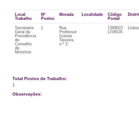
Local
Nº
Morada
Localidade
Código
Distri
Trabalho
Postos
Postal
Secretaria-
1
Rua
1399022
Lisbo
Geral da
Professor
LISBOA
Presidência
Gomes
de
Teixeira,
Conselho
n.º 2
de
Ministros
Total Postos de Trabalho:
1
Observações: