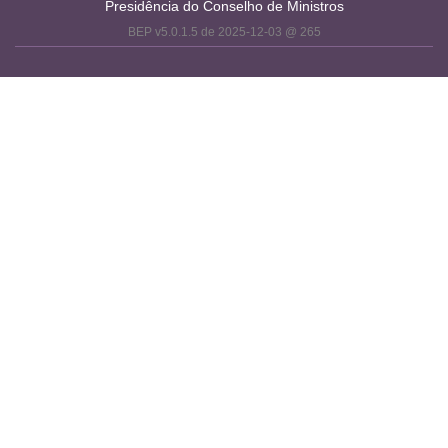
Presidência do Conselho de Ministros
BEP v5.0.1.5 de 2025-12-03 @ 265