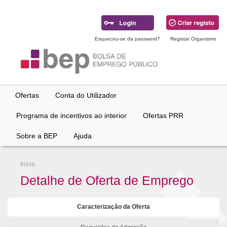
Ir
para
conteúdo
principal
Esqueceu-se da password?
Registar Organismo
Ofertas
Conta do Utilizador
Programa de incentivos ao interior
Ofertas PRR
Sobre a BEP
Ajuda
Início
Detalhe de Oferta de Emprego
Caracterização da Oferta