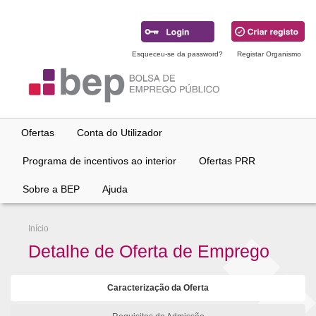
Ir
para
conteúdo
principal
Esqueceu-se da password?
Registar Organismo
Ofertas
Conta do Utilizador
Programa de incentivos ao interior
Ofertas PRR
Sobre a BEP
Ajuda
Início
Detalhe de Oferta de Emprego
Caracterização da Oferta