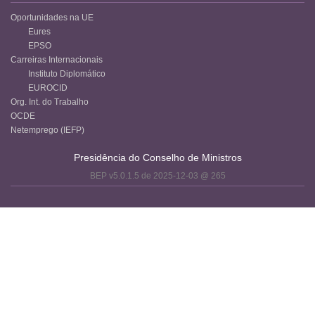
Oportunidades na UE
Eures
EPSO
Carreiras Internacionais
Instituto Diplomático
EUROCID
Org. Int. do Trabalho
OCDE
Netemprego (IEFP)
Presidência do Conselho de Ministros
BEP v5.0.1.5 de 2025-12-03 @ 265