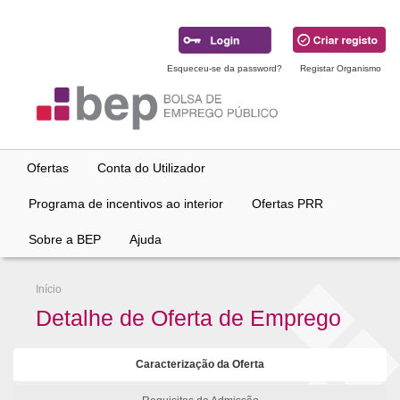
Ir
para
conteúdo
principal
Esqueceu-se da password?
Registar Organismo
Ofertas
Conta do Utilizador
Programa de incentivos ao interior
Ofertas PRR
Sobre a BEP
Ajuda
Início
Detalhe de Oferta de Emprego
Caracterização da Oferta