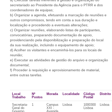
a) Executar tarefas inerentes à gestão e organização do
secretariado ao Presidente da Agência para o PTRR e dos
coordenadores de equipas;
b) Organizar a agenda, efetuando a marcação de reuniões e
outros compromissos, tendo em conta a sua duração e
localização e procedendo a eventuais alterações;
c) Organizar reuniões, elaborando listas de participantes,
convocatórias, preparando documentação de apoio,
providenciando pela disponibilização e preparação do local
da sua realização, incluindo o equipamento de apoio;
d) Acolher os visitantes e encaminhá-los para os locais de
reunião;
e) Executar as atividades de gestão do arquivo e organização
documental;
f) Proceder à requisição e aprovisionamento de material,
entre outras tarefas.
Local
Nº
Morada
Localidade
Código
Distrito
Trabalho
Postos
Postal
Secretaria-
1
Campus
Lisboa
1000300
Lisboa
Geral do
XXI -
Lisboa
Governo
Avenida