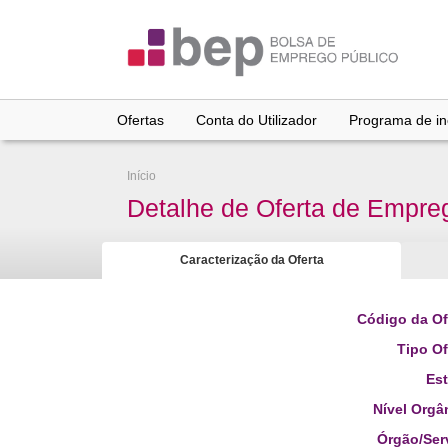
Ir
para
conteúdo
principal
Ofertas
Conta do Utilizador
Programa de inc
Início
Detalhe de Oferta de Empre
Caracterização da Oferta
Código da Of
Tipo Of
Es
Nível Orgâ
Órgão/Ser