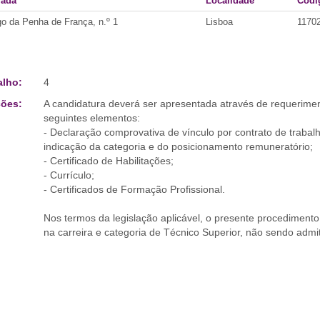
ada
Localidade
Códi
go da Penha de França, n.º 1
Lisboa
1170
alho:
4
ões:
A candidatura deverá ser apresentada através de requerimento
seguintes elementos:
- Declaração comprovativa de vínculo por contrato de traba
indicação da categoria e do posicionamento remuneratório;
- Certificado de Habilitações;
- Currículo;
- Certificados de Formação Profissional.
Nos termos da legislação aplicável, o presente procedimento 
na carreira e categoria de Técnico Superior, não sendo admit