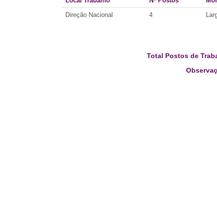
Local Trabalho
Nº Postos
Mor
Direção Nacional
4
Lar
Total Postos de Trab
Observaç