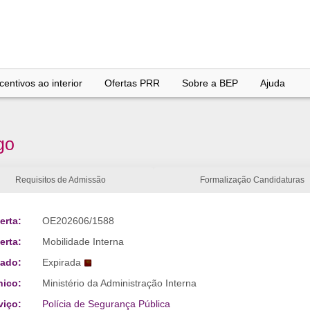
entivos ao interior
Ofertas PRR
Sobre a BEP
Ajuda
go
Requisitos de Admissão
Formalização Candidaturas
erta:
OE202606/1588
erta:
Mobilidade Interna
tado:
Expirada
nico:
Ministério da Administração Interna
viço:
Polícia de Segurança Pública