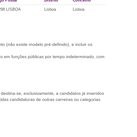
go Postal
Distrito
Concelho
298 LISBOA
Lisboa
Lisboa
 (não existe modelo pré-definido), e incluir os
lho em funções públicas por tempo indeterminado, com
destina-se, exclusivamente, a candidatos já inseridos
idas candidaturas de outras carreiras ou categorias.