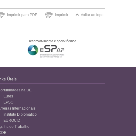
Imprimir para PDF
Imprimir
Voltar ao topo
Desenvolvimento e apoio técnico
nks Úteis
ortunidades na UE
Eures
EPSO
rreiras Internacionais
Instituto Diplomático
EUROCID
g. Int. do Trabalho
CDE