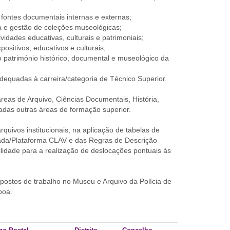
a fontes documentais internas e externas;
va e gestão de coleções museológicas;
idades educativas, culturais e patrimoniais;
itivos, educativos e culturais;
o património histórico, documental e museológico da
dequadas à carreira/categoria de Técnico Superior.
reas de Arquivo, Ciências Documentais, História,
adas outras áreas de formação superior.
rquivos institucionais, na aplicação de tabelas de
ada/Plataforma CLAV e das Regras de Descrição
lidade para a realização de deslocações pontuais às
ostos de trabalho no Museu e Arquivo da Polícia de
boa.