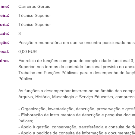
ime:
Carreiras Gerais
eira:
Técnico Superior
oria:
Técnico Superior
ade:
3
ção:
Posição remuneratória em que se encontra posicionado no s
sal:
0,00 EUR
alho:
Exercício de funções com grau de complexidade funcional 3,
Superior, nos termos do conteúdo funcional previsto no anexo 
Trabalho em Funções Públicas, para o desempenho de funçõ
Pública.
As funções a desempenhar inserem-se no âmbito das compet
Arquivo, História, Museologia e Serviço Educativo, compr
- Organização, inventariação, descrição, preservação e ge
- Elaboração de instrumentos de descrição e pesquisa docum
índices;
- Apoio à gestão, conservação, transferência e consulta de
- Apoio a pedidos de consulta de informação e documentação