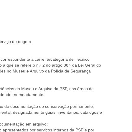
erviço de origem.
 correspondente à carreira/categoria de Técnico
a que se refere o n.º 2 do artigo 88.º da Lei Geral do
es no Museu e Arquivo da Polícia de Segurança
ências do Museu e Arquivo da PSP, nas áreas de
eendendo, nomeadamente:
stão de documentação de conservação permanente;
ental, designadamente guias, inventários, catálogos e
 documentação em arquivo;
 apresentados por serviços internos da PSP e por