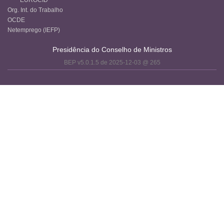
Org. Int. do Trabalho
OCDE
Netemprego (IEFP)
Presidência do Conselho de Ministros
BEP v5.0.1.5 de 2025-12-03 @ 265