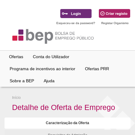
Ir
para
conteúdo
principal
Esqueceu-se da password?
Registar Organismo
Ofertas
Conta do Utilizador
Programa de incentivos ao interior
Ofertas PRR
Sobre a BEP
Ajuda
Início
Detalhe de Oferta de Emprego
Caracterização da Oferta