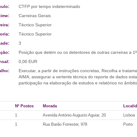
culo:
CTFP por tempo indeterminado
ime:
Carreiras Gerais
eira:
Técnico Superior
oria:
Técnico Superior
ade:
3
ção:
Posição que detém ou os detentores de outras carreiras a 1ª
sal:
0,00 EUR
alho:
Executar, a partir de instruções concretas, Recolha e tratame
AIMA; assegurar a vertente técnica do reporte de dados estat
participação na elaboração de estudos e relatórios no âmbit
Nº Postos
Morada
Locali
1
Avenida António Augusto Aguiar, 20
Lisboa
1
Rua Barão Forrester, 978
Porto