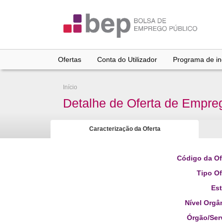
Ir
para
conteúdo
principal
Ofertas
Conta do Utilizador
Programa de inc
Início
Detalhe de Oferta de Empre
Caracterização da Oferta
Código da Of
Tipo Of
Es
Nível Orgâ
Órgão/Ser