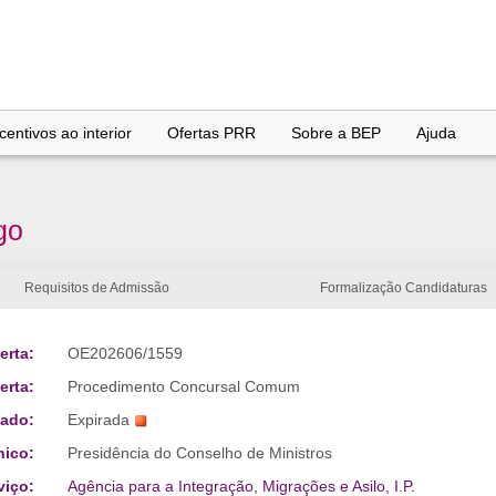
entivos ao interior
Ofertas PRR
Sobre a BEP
Ajuda
go
Requisitos de Admissão
Formalização Candidaturas
erta:
OE202606/1559
erta:
Procedimento Concursal Comum
tado:
Expirada
nico:
Presidência do Conselho de Ministros
viço:
Agência para a Integração, Migrações e Asilo, I.P.