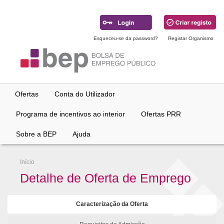
Ir
para
conteúdo
principal
Esqueceu-se da password?
Registar Organismo
Ofertas
Conta do Utilizador
Programa de incentivos ao interior
Ofertas PRR
Sobre a BEP
Ajuda
Início
Detalhe de Oferta de Emprego
Caracterização da Oferta