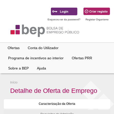
Ir
para
conteúdo
principal
Esqueceu-se da password?
Registar Organismo
Ofertas
Conta do Utilizador
Programa de incentivos ao interior
Ofertas PRR
Sobre a BEP
Ajuda
Início
Detalhe de Oferta de Emprego
Caracterização da Oferta