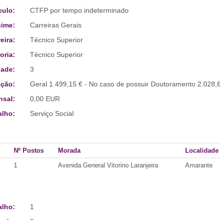
culo:
CTFP por tempo indeterminado
ime:
Carreiras Gerais
eira:
Técnico Superior
oria:
Técnico Superior
ade:
3
ção:
Geral 1.499,15 € - No caso de possuir Doutoramento 2.028,
sal:
0,00 EUR
alho:
Serviço Social
Nº Postos
Morada
Localidade
1
Avenida General Vitorino Laranjeira
Amarante
alho:
1