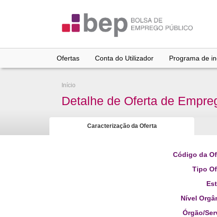
Ir
para
conteúdo
principal
Ofertas
Conta do Utilizador
Programa de inc
Início
Detalhe de Oferta de Empre
Caracterização da Oferta
Código da Of
Tipo Of
Es
Nível Orgâ
Órgão/Ser