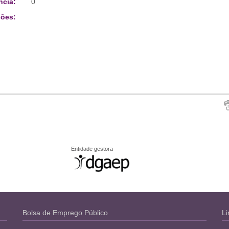
ncia:
0
ões:
Entidade gestora
Bolsa de Emprego Público
Li