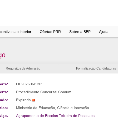
entivos ao interior
Ofertas PRR
Sobre a BEP
Ajuda
go
Requisitos de Admissão
Formalização Candidaturas
erta:
OE202606/1309
erta:
Procedimento Concursal Comum
tado:
Expirada
nico:
Ministério da Educação, Ciência e Inovação
viço:
Agrupamento de Escolas Teixeira de Pascoaes