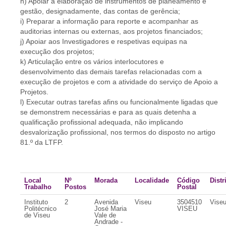
h) Apoiar a elaboração de instrumentos de planeamento e
gestão, designadamente, das contas de gerência;
i) Preparar a informação para reporte e acompanhar as
auditorias internas ou externas, aos projetos financiados;
j) Apoiar aos Investigadores e respetivas equipas na
execução dos projetos;
k) Articulação entre os vários interlocutores e
desenvolvimento das demais tarefas relacionadas com a
execução de projetos e com a atividade do serviço de Apoio a
Projetos.
l) Executar outras tarefas afins ou funcionalmente ligadas que
se demonstrem necessárias e para as quais detenha a
qualificação profissional adequada, não implicando
desvalorização profissional, nos termos do disposto no artigo
81.º da LTFP.
Local
Nº
Morada
Localidade
Código
Distr
Trabalho
Postos
Postal
Instituto
2
Avenida
Viseu
3504510
Vise
Politécnico
José Maria
VISEU
de Viseu
Vale de
Andrade -