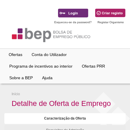
Ir
para
conteúdo
principal
Esqueceu-se da password?
Registar Organismo
Ofertas
Conta do Utilizador
Programa de incentivos ao interior
Ofertas PRR
Sobre a BEP
Ajuda
Início
Detalhe de Oferta de Emprego
Caracterização da Oferta