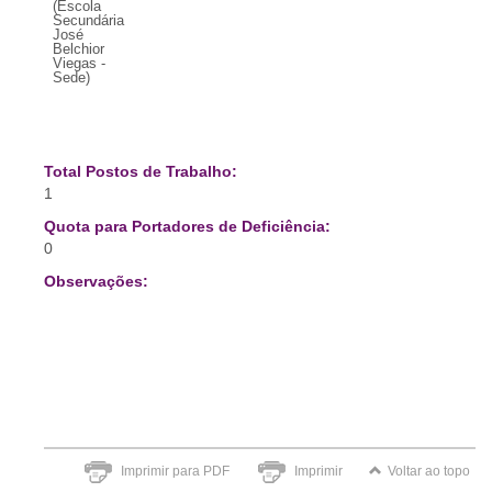
(Escola
Secundária
José
Belchior
Viegas -
Sede)
Total Postos de Trabalho:
1
Quota para Portadores de Deficiência:
0
Observações:
Imprimir para PDF
Imprimir
Voltar ao topo