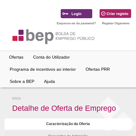
Ir
para
conteúdo
principal
Esqueceu-se da password?
Registar Organismo
Ofertas
Conta do Utilizador
Programa de incentivos ao interior
Ofertas PRR
Sobre a BEP
Ajuda
Início
Detalhe de Oferta de Emprego
Caracterização da Oferta