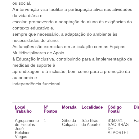
ou social.
A intervenção visa facilitar a participação ativa nas atividades
da vida diária e
escolar, promovendo a adaptação do aluno às exigências do
contexto educativo e,
sempre que necessário, a adaptação do ambiente às
necessidades do aluno.
As funções são exercidas em articulação com as Equipas
Multidisciplinares de Apoio
à Educação Inclusiva, contribuindo para a implementação de
medidas de suporte à
aprendizagem e à inclusão, bem como para a promoção da
autonomia e
independência funcional.
Local
Nº
Morada
Localidade
Código
Dis
Trabalho
Postos
Postal
Agrupamento
1
Sítio da
São Brás
8150021
Fa
de Escolas
Calçada
de Alportel
SÃO BRÁS
José
DE
Belchior
ALPORTEL
Viegas