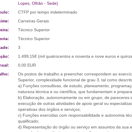
Lopes, Olhão - Sede)
culo:
CTFP por tempo indeterminado
ime:
Carreiras Gerais
eira:
Técnico Superior
oria:
Técnico Superior
ade:
3
ção:
1.499,15€ (mil quatrocentos e noventa e nove euros e quinz
sal:
0,00 EUR
alho:
Os postos de trabalho a preencher correspondem ao exercíci
Superior, complexidade funcional de grau 3, tal como descrito
a) Funções consultivas, de estudo, planeamento, programaç
natureza técnica e ou científica, que fundamentam e prepar
b) Elaboração, autonomamente ou em grupo, de pareceres e 
execução de outras atividades de apoio geral ou especializ
operativas dos órgãos e serviços;
c) Funções exercidas com responsabilidade e autonomia té
qualificado;
d) Representação do órgão ou serviço em assuntos da sua e