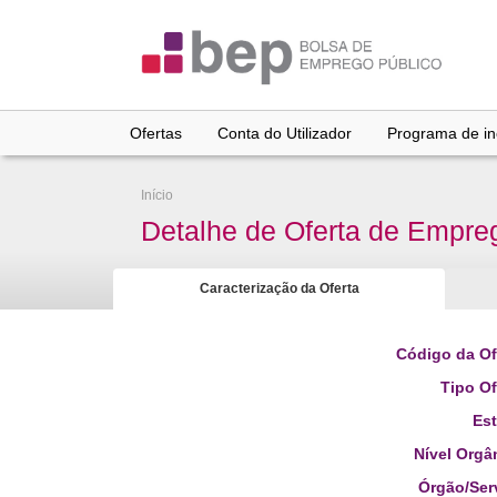
Ir
para
conteúdo
principal
Ofertas
Conta do Utilizador
Programa de inc
Início
Detalhe de Oferta de Empre
Caracterização da Oferta
Código da Of
Tipo Of
Es
Nível Orgâ
Órgão/Ser