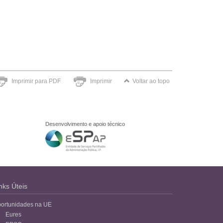
Imprimir para PDF
Imprimir
Voltar ao topo
Desenvolvimento e apoio técnico
nks Úteis
ortunidades na UE
Eures