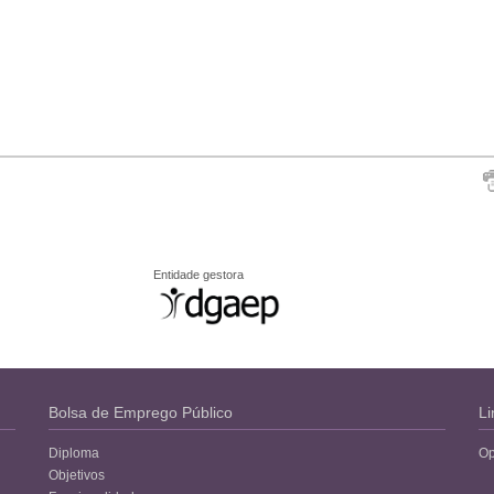
Entidade gestora
Bolsa de Emprego Público
Li
Diploma
Op
Objetivos