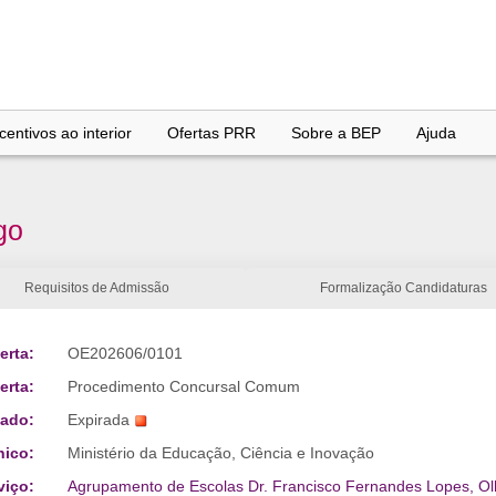
entivos ao interior
Ofertas PRR
Sobre a BEP
Ajuda
go
Requisitos de Admissão
Formalização Candidaturas
erta:
OE202606/0101
erta:
Procedimento Concursal Comum
tado:
Expirada
nico:
Ministério da Educação, Ciência e Inovação
viço:
Agrupamento de Escolas Dr. Francisco Fernandes Lopes, Ol