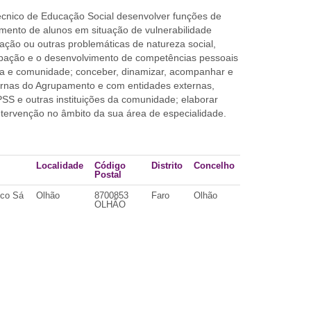
écnico de Educação Social desenvolver funções de
ento de alunos em situação de vulnerabilidade
ração ou outras problemáticas de natureza social,
ticipação e o desenvolvimento de competências pessoais
cola e comunidade; conceber, dinamizar, acompanhar e
nternas do Agrupamento e com entidades externas,
SS e outras instituições da comunidade; elaborar
intervenção no âmbito da sua área de especialidade.
Localidade
Código
Distrito
Concelho
Postal
sco Sá
Olhão
8700853
Faro
Olhão
OLHÃO