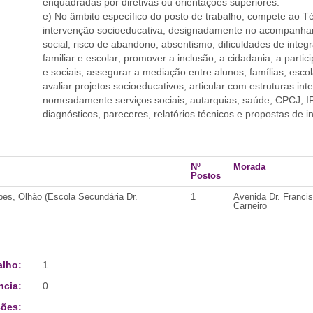
enquadradas por diretivas ou orientações superiores.
e) No âmbito específico do posto de trabalho, compete ao T
intervenção socioeducativa, designadamente no acompanham
social, risco de abandono, absentismo, dificuldades de integ
familiar e escolar; promover a inclusão, a cidadania, a par
e sociais; assegurar a mediação entre alunos, famílias, es
avaliar projetos socioeducativos; articular com estruturas i
nomeadamente serviços sociais, autarquias, saúde, CPCJ, IP
diagnósticos, pareceres, relatórios técnicos e propostas de 
Nº
Morada
Postos
es, Olhão (Escola Secundária Dr.
1
Avenida Dr. Franci
Carneiro
alho:
1
ncia:
0
ões: