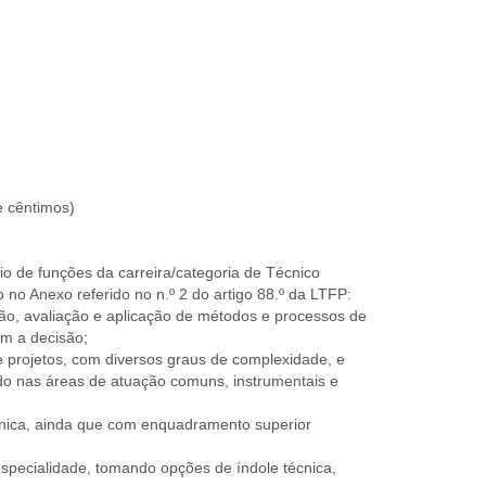
e cêntimos)
o de funções da carreira/categoria de Técnico
 no Anexo referido no n.º 2 do artigo 88.º da LTFP:
ão, avaliação e aplicação de métodos e processos de
am a decisão;
projetos, com diversos graus de complexidade, e
ado nas áreas de atuação comuns, instrumentais e
cnica, ainda que com enquadramento superior
specialidade, tomando opções de índole técnica,