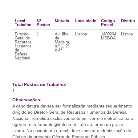
Local
Nº
Morada
Localidade
Código
Distrito
Trabalho
Postos
Postal
Direção-
1
Av. Ilha
Lisboa
1400204
Lisboa
Geral de
da
LISBOA
Recursos
Madeira,
Humanos
n.º 1, 2º
da
e 4º
Defesa
Nacional
Total Postos de Trabalho:
1
Observações:
A candidatura deverá ser formalizada mediante requerimento
dirigido ao Diretor-Geral de Recursos Humanos da Defesa
Nacional, remetida exclusivamente por correio eletrónico para
dgrhdn.recrutamento@defesa.pt , até ao termo do prazo
fixado. No assunto do e-mail, deve constar a identificação do
Código da presente Oferta de Emprego Público.