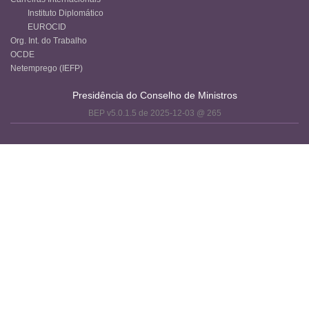
Instituto Diplomático
EUROCID
Org. Int. do Trabalho
OCDE
Netemprego (IEFP)
Presidência do Conselho de Ministros
BEP v5.0.1.5 de 2025-12-03 @ 265