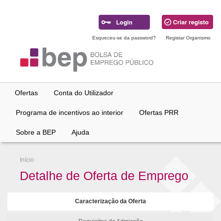
Ir
para
conteúdo
principal
Esqueceu-se da password?
Registar Organismo
Ofertas
Conta do Utilizador
Programa de incentivos ao interior
Ofertas PRR
Sobre a BEP
Ajuda
Início
Detalhe de Oferta de Emprego
Caracterização da Oferta